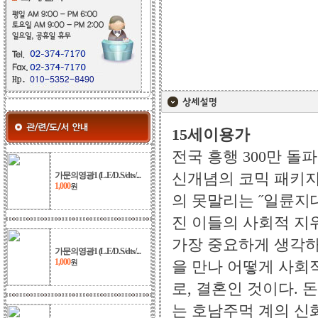
15세이용가
전국 흥행 300만 돌
신개념의 코믹 패키지!
가문의영광1 (L.E/D.S/dts/...
1,000
원
의 못말리는 ˝일륜지
진 이들의 사회적 지
가장 중요하게 생각하
가문의영광1 (L.E/D.S/dts/...
1,000
을 만나 어떻게 사회
원
로, 결혼인 것이다. 
는 호남주먹 계의 신화