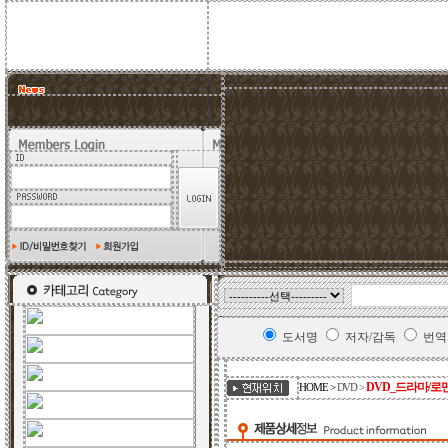
도서명
저자/감독
번역
DVD_드라마/로
HOME >
DVD
>