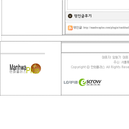
엮인글 :
http://manhwaplus.com/plugin/trackba