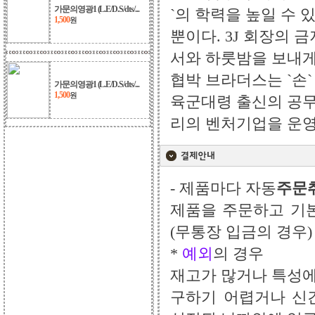
가문의영광1 (L.E/D.S/dts/...
`의 학력을 높일 수 
1,500
원
뿐이다. 3J 회장의 
서와 하룻밤을 보내게 
협박 브라더스는 `손
가문의영광1 (L.E/D.S/dts/...
1,500
원
육군대령 출신의 공무
리의 벤처기업을 운영하
- 제품마다 자동
주문
제품을 주문하고 기
(무통장 입금의 경우)
*
예외
의 경우
재고가 많거나 특성에
구하기 어렵거나 신