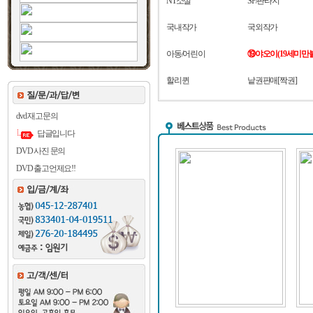
NT소설
SF/판타지
국내작가
국외작가
아동/어린이
⑲야오이(19세미만
할리퀸
낱권판매[짝권]
dvd 재고문의
답글입니다
DVD 사진 문의
DVD 출고언제요!!