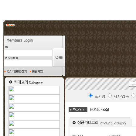
도서명
저자/감독
HOME >
소설