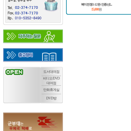
북미전쟁1-12완-안종선[...
15,000
원
도서대여점
비디오/DVD
대여점
만화휴게실
DVD방