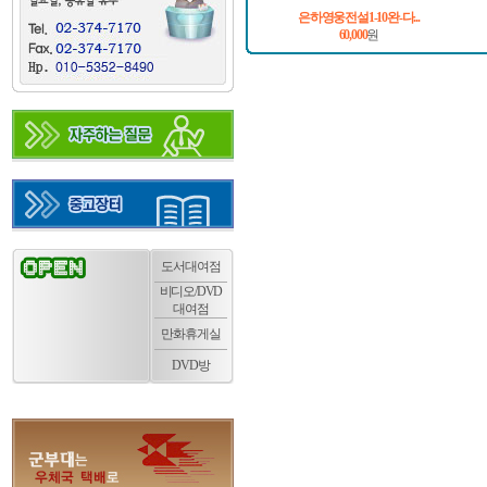
은하영웅전설1-10완-다...
60,000
원
도서대여점
비디오/DVD
대여점
만화휴게실
DVD방