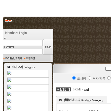
도서명
저자/감독
HOME >
소설