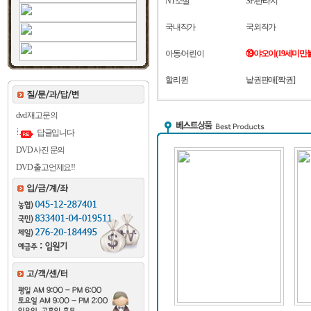
NT소설
SF/판타지
국내작가
국외작가
아동/어린이
⑲야오이(19세미만
할리퀸
낱권판매[짝권]
dvd 재고문의
답글입니다
DVD 사진 문의
DVD 출고언제요!!