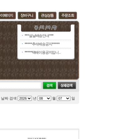
ㆍ
***설날배송안내***
ㆍ
*****추석배송공지*****
ㆍ
*****택배이용공지입니...
날짜 검색
년
월
일