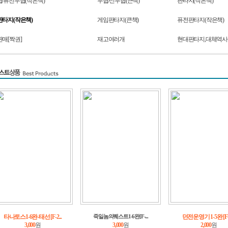
/퓨전무협(작은책)
무협/신무협(큰책)
판타지(작은책)
타지(작은책)
게임판타지(큰책)
퓨전판타지(작은책)
매[짝권]
재고여러개
현대판타지,대체역사
타나토스1-6완-태선 [F-2...
던전운영기 1-5완 [F-
죽일놈의퀘스트1-6완[F-...
3,000
원
3,000
원
2,000
원