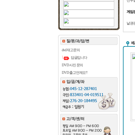
신무협
게임판
낱권판
dvd 재고문의
답글입니다
DVD 사진 문의
DVD 출고언제요!!