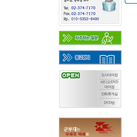
도서대여점
비디오/DVD
대여점
만화휴게실
DVD방