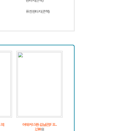
판타지(큰책)
퓨전판타지(큰책)
31]
어태커1-5완-김남곤[F-32...
2,500
원