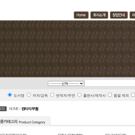
도서명
저자/감독
번역자/주연
출판사/제작사
품절 제외
HOME >
판타지/무협