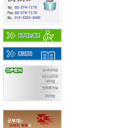
도서대여점
비디오/DVD
대여점
만화휴게실
DVD방