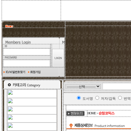
도서명
저자/감독
번역
순정코믹스
HOME >