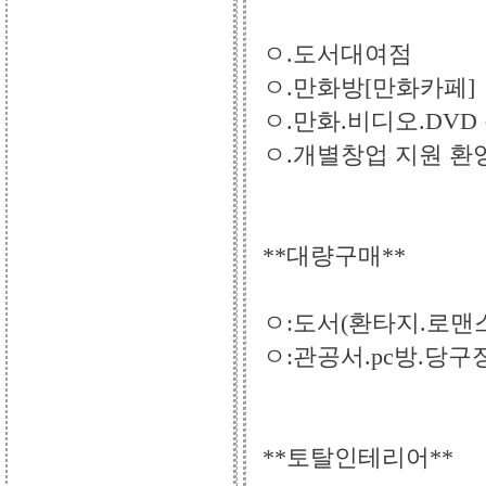
ㅇ.도서대여점
ㅇ.만화방[만화카페]
ㅇ.만화.비디오.DV
ㅇ.개별창업 지원 환
**대량구매**
ㅇ:도서(환타지.로맨스
ㅇ:관공서.pc방.당구
**토탈인테리어**