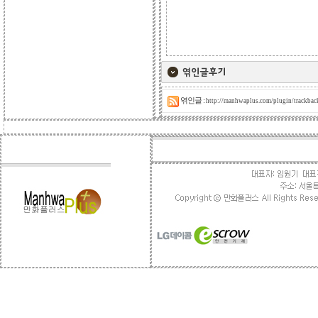
엮인글 :
http://manhwaplus.com/plugin/trackba