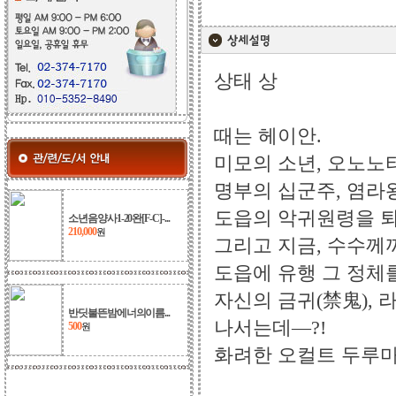
상태 상
때는 헤이안.
미모의 소년, 오노
명부의 십군주, 염라
도읍의 악귀원령을 퇴
소년음양사1-20완[F-C]-...
210,000
원
그리고 지금, 수수께
도읍에 유행 그 정체
자신의 금귀(禁鬼),
반딧불뜬밤에너의이름...
나서는데―?!
500
원
화려한 오컬트 두루마